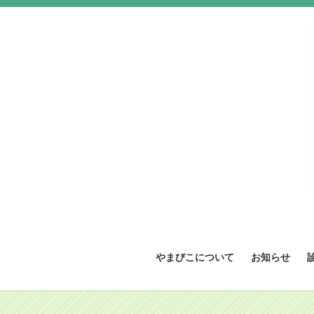
コ
ナ
ン
ビ
テ
ゲ
ン
ー
ツ
シ
へ
ョ
ス
ン
キ
に
ッ
移
プ
動
やまびこについて
お知らせ