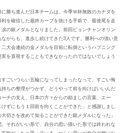
勝に勝ち進んだ日本チームは、今季Ｗ杯無敗のカナダを
勝利を確信した最終カーブを抜ける手前で、最後尾を走
、涙の銀メダルとなりました。前回ピョンチャンオリン
れながらも、進歩し続けてきた3人です。勝利への強い意
、二大会連続の金メダルを目前に転倒というハプニング
現実を直視することもできなかったのではないでしょう
はすごいつらい五輪になってしまったなって。すごい悔
気持ちの整理がつかず、どうやって前を向けばいいんだ
コーチの支え、日本の方々からの励ましの言葉、エー
じけずにもう１回前を向くことができた」と感謝しまし
の大切さを改めて知ることができた銀メダルになった」
間。それがいい形で、自分の思い描いた形では終われな