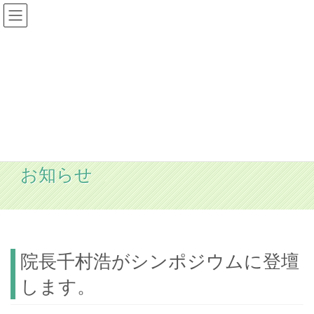
コ
ナ
ン
ビ
テ
ゲ
ン
ー
ツ
シ
へ
ョ
ス
ン
キ
に
ッ
移
プ
動
お知らせ
HOME
お知らせ
院長千村浩がシンポジウムに登壇します。
院長千村浩がシンポジウムに登壇
します。