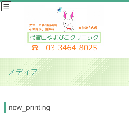
コ
ナ
ン
ビ
テ
ゲ
ン
ー
ツ
シ
へ
ョ
ス
ン
キ
に
ッ
移
プ
動
メディア
HOME
メディア
now_printing
now_printing