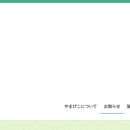
コ
ナ
ン
ビ
テ
ゲ
ン
ー
ツ
シ
へ
ョ
ス
ン
キ
に
ッ
移
プ
動
やまびこについて
お知らせ