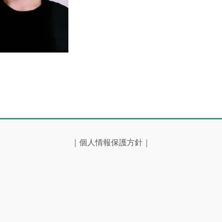
｜
個人情報保護方針
｜